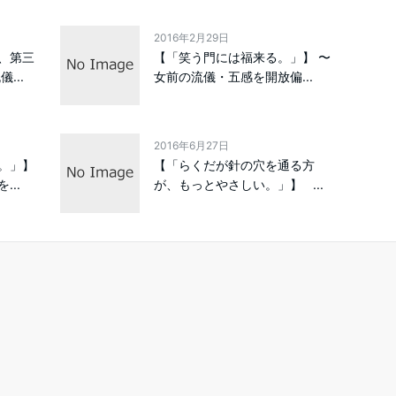
2016年2月29日
、第三
【「笑う門には福来る。」】 〜
...
女前の流儀・五感を開放偏...
2016年6月27日
。」】
【「らくだが針の穴を通る方
..
が、もっとやさしい。」】 ...