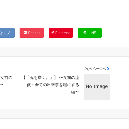
はてブ
Pocket
Pinterest
LINE
次のページへ
〜女前の
【「魂を磨く。」】 〜女前の流
〜
儀・全ての出来事を糧にする
編〜