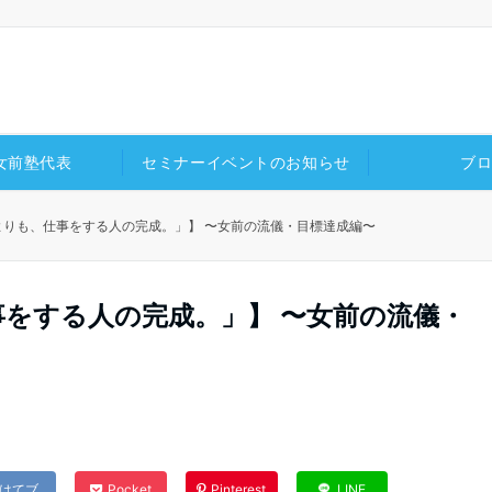
女前塾代表
セミナーイベントのお知らせ
ブ
よりも、仕事をする人の完成。」】 〜女前の流儀・目標達成編〜
をする人の完成。」】 〜女前の流儀・
はてブ
Pocket
Pinterest
LINE