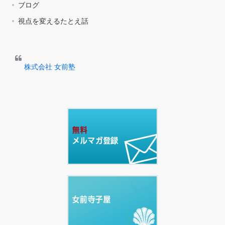
ブログ
視点を変えるたとえ話
株式会社 女前塾