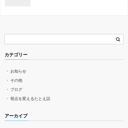
カテゴリー
お知らせ
その他
ブログ
視点を変えるたとえ話
アーカイブ