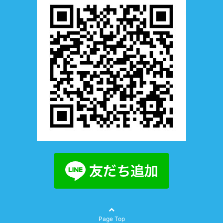
Page Top