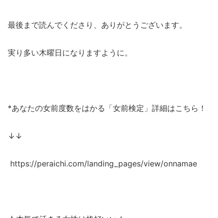
最後まで読んでくださり、ありがとうございます。
実り多い木曜日になりますように。
*あなたの女前度数をはかる「女前検定」詳細はこちら！
↓↓
https://peraichi.com/landing_pages/view/onnamae