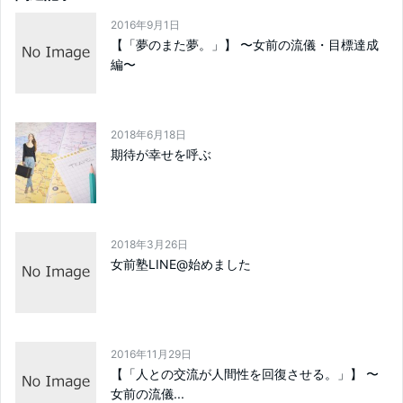
2016年9月1日
【「夢のまた夢。」】 〜女前の流儀・目標達成
編〜
2018年6月18日
期待が幸せを呼ぶ
2018年3月26日
女前塾LINE@始めました
2016年11月29日
【「人との交流が人間性を回復させる。」】 〜
女前の流儀...