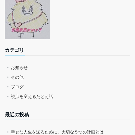
カテゴリ
お知らせ
その他
ブログ
視点を変えるたとえ話
最近の投稿
幸せな人生を送るために、大切な５つの計画とは