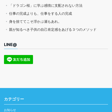
「ドラゴン桜」に学ぶ感情に支配されない方法
仕事の完成よりも、仕事をする人の完成
身を捨ててこそ浮かぶ瀬もあれ。
親が知るべき子供の自己肯定感をあげる３つのメソッド
LINE@
カテゴリー
お知らせ