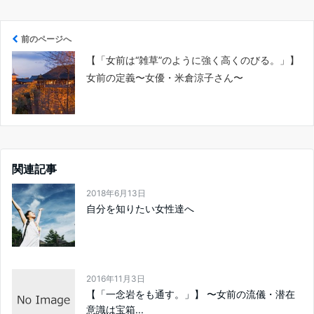
前のページへ
【「女前は“雑草”のように強く高くのびる。」】
女前の定義〜女優・米倉涼子さん〜
関連記事
2018年6月13日
自分を知りたい女性達へ
2016年11月3日
【「一念岩をも通す。」】 〜女前の流儀・潜在
意識は宝箱...