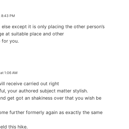
 8:43 PM
else except it is only placing the other person’s
ge at suitable place and other
 for you.
t 1:06 AM
ll receive carried out right
ful, your authored subject matter stylish.
d get got an shakiness over that you wish be
ome further formerly again as exactly the same
eld this hike.