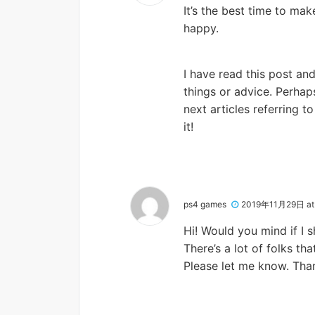
It’s the best time to mak
happy.
I have read this post and
things or advice. Perhap
next articles referring to
it!
ps4 games
2019年11月29日 at 
Hi! Would you mind if I
There’s a lot of folks th
Please let me know. Tha