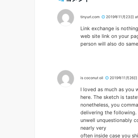
tinyurl.com
2019年11月23日 at
Link exchange is nothing 
web site link on your pa
person will also do same
is coconut oil
2019年11月26日 a
I loved as much as you wi
here. The sketch is taste
nonetheless, you comman
delivering the following.
unwell unquestionably c
nearly very
often inside case you shi