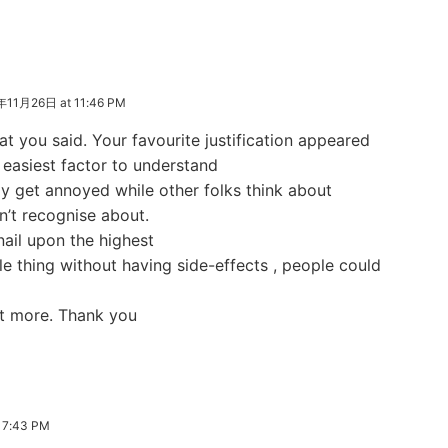
年11月26日 at 11:46 PM
hat you said. Your favourite justification appeared
e easiest factor to understand
inly get annoyed while other folks think about
n’t recognise about.
ail upon the highest
e thing without having side-effects , people could
get more. Thank you
 7:43 PM