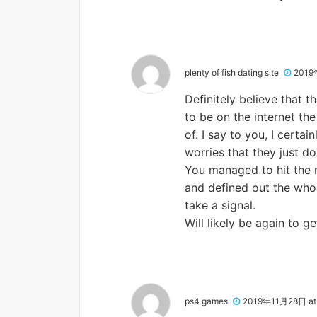
plenty of fish dating site
2019
Definitely believe that t
to be on the internet th
of. I say to you, I certa
worries that they just do
You managed to hit the n
and defined out the whol
take a signal.
Will likely be again to 
ps4 games
2019年11月28日 at