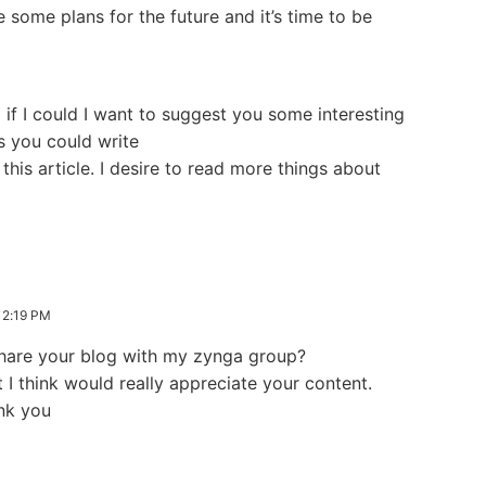
e some plans for the future and it’s time to be
 if I could I want to suggest you some interesting
s you could write
 this article. I desire to read more things about
2:19 PM
 share your blog with my zynga group?
at I think would really appreciate your content.
nk you