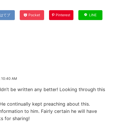
はてブ
Pocket
Pinterest
LINE
 10:40 AM
uldn’t be written any better! Looking through this
e continually kept preaching about this.
nformation to him. Fairly certain he will have
s for sharing!