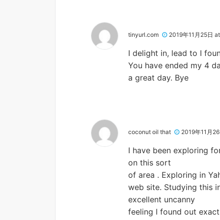
tinyurl.com
2019年11月25日 at
I delight in, lead to I fo
You have ended my 4 da
a great day. Bye
coconut oil that
2019年11月26日
I have been exploring for
on this sort
of area . Exploring in Ya
web site. Studying this i
excellent uncanny
feeling I found out exac