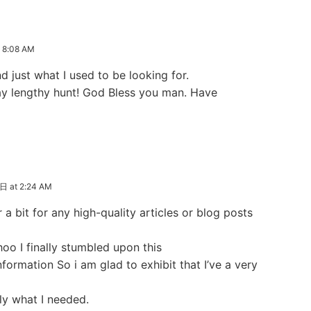
 8:08 AM
und just what I used to be looking for.
y lengthy hunt! God Bless you man. Have
 at 2:24 AM
 a bit for any high-quality articles or blog posts
hoo I finally stumbled upon this
nformation So i am glad to exhibit that I’ve a very
tly what I needed.