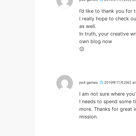
I’d like to thank you for 
I really hope to check o
as well.
In truth, your creative w
own blog now
😉
ps4 games
2019年11月29日 at 
I am not sure where you’
I needs to spend some t
more. Thanks for great i
mission.