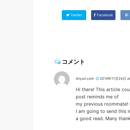
Twitter
Facebook
コメント
tinyurl.com
2019年11月24日 at
Hi there! This article co
post reminds me of
my previous roommate! H
I am going to send this i
a good read. Many thank