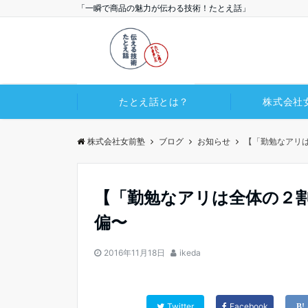
「一瞬で商品の魅力が伝わる技術！たとえ話」
たとえ話とは？
株式会社
株式会社女前塾
ブログ
お知らせ
【「勤勉なアリ
【「勤勉なアリは全体の２割
偏〜
2016年11月18日
ikeda
Twitter
Facebook