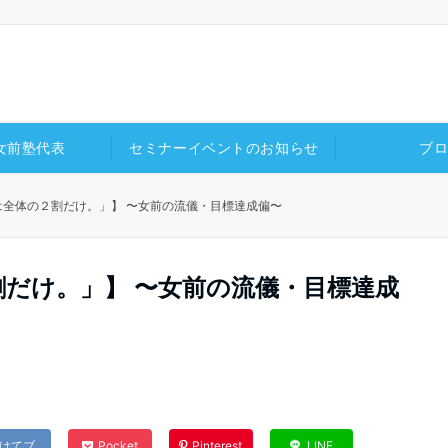
女前塾代表
セミナーイベントのお知らせ
ブ
は全体の２割だけ。」】 〜女前の流儀・目標達成偏〜
だけ。」】 〜女前の流儀・目標達成
はてブ
Pocket
Pinterest
LINE