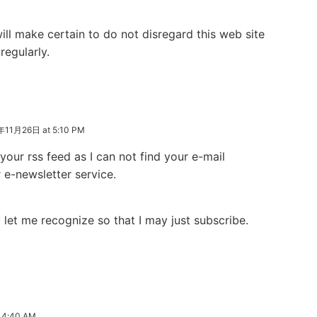
ill make certain to do not disregard this web site
regularly.
年11月26日 at 5:10 PM
 your rss feed as I can not find your e-mail
 e-newsletter service.
let me recognize so that I may just subscribe.
 4:40 AM