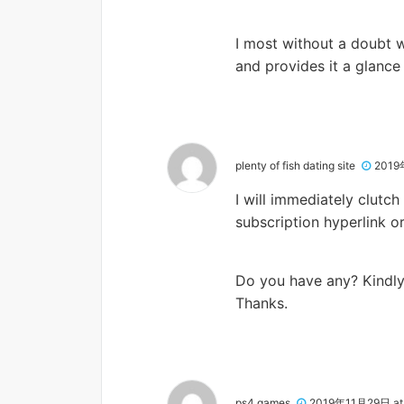
I most without a doubt w
and provides it a glance 
plenty of fish dating site
2019
I will immediately clutch
subscription hyperlink or
Do you have any? Kindly 
Thanks.
ps4 games
2019年11月29日 at