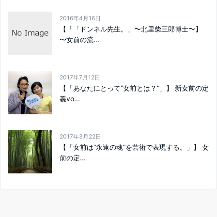
2016年4月16日
【「「ドンネル先生。」〜北里柴三郎博士〜】
〜女前の流...
2017年7月12日
【「あなたにとって”女前とは？”」】 新女前の定
義vo...
2017年3月22日
【「女前は“永遠の魂”を芸術で表現する。」】 女
前の定...