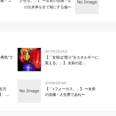
流儀・コ
させる。」】 〜女前の流儀・世
の出来事を全て糧にする偏〜
2017年2月24日
勇気”で
【「女前は“怒り”をエネルギーに
変える。」】 女前の定...
2016年9月16日
る方
【「+フォーカス。」】 〜女前
...
の流儀・人生豊であれ〜