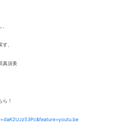
し、
戻す、
田真須美
ちら！
v=daK2UJz53Pc&feature=youtu.be