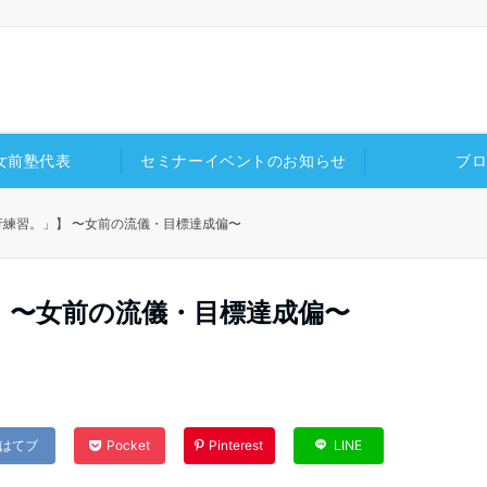
女前塾代表
セミナーイベントのお知らせ
ブ
行練習。」】 〜女前の流儀・目標達成偏〜
 〜女前の流儀・目標達成偏〜
はてブ
Pocket
Pinterest
LINE